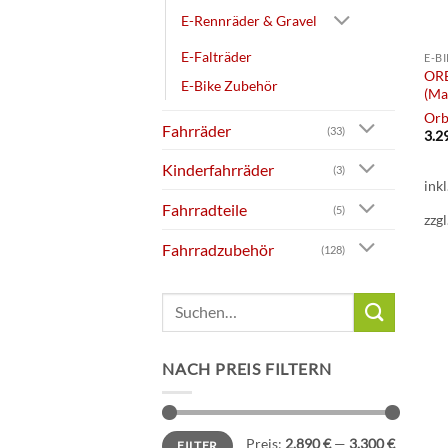
E-Rennräder & Gravel
E-Falträder
E-B
ORB
E-Bike Zubehör
(Ma
Orb
Fahrräder
(33)
3.2
Kinderfahrräder
(3)
ink
Fahrradteile
(5)
zzgl
Fahrradzubehör
(128)
Suchen
nach:
NACH PREIS FILTERN
Min.
Max.
Preis:
2.890 €
—
3.300 €
FILTER
Preis
Preis