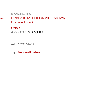
% ANGEBOTE %
ORBEA KEMEN TOUR 20 XL 630Wh
ss)
Diamond Black
Orbea
Ursprünglicher
Aktueller
4.279,00
€
2.899,00
€
Preis
Preis
war:
ist:
4.279,00 €
2.899,00 €.
inkl. 19 % MwSt.
zzgl.
Versandkosten