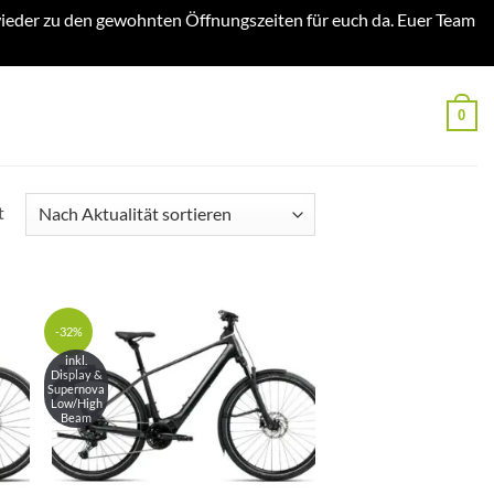
ieder zu den gewohnten Öffnungszeiten für euch da. Euer Team
0
Nach
t
Aktualität
sortiert
-32%
inkl.
Display &
Supernova
Low/High
Beam