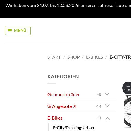
Wir haben vom 31.07. bis 13.08.2026 unseren Jahresurlaub un
Zum
Inhalt
MENÜ
springen
START
/
SHOP
/
E-BIKES
/
E-CITY-T
KATEGORIEN
nur
19,8
Gebrauchträder
(8)
% Angebote %
(65)
E-Bikes
(9)
E-City-Trekking-Urban