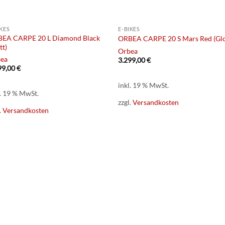
IKES
E-BIKES
EA CARPE 20 L Diamond Black
ORBEA CARPE 20 S Mars Red (Glo
tt)
Orbea
ea
3.299,00
€
99,00
€
inkl. 19 % MwSt.
l. 19 % MwSt.
zzgl.
Versandkosten
.
Versandkosten