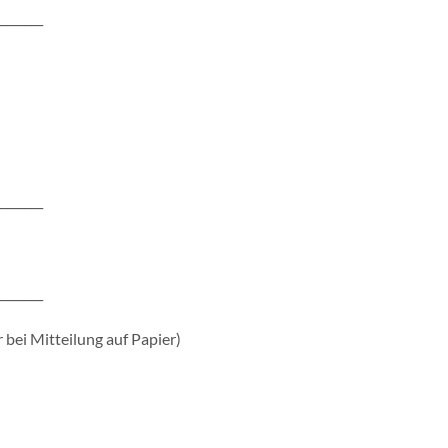
________
________
________
 bei Mitteilung auf Papier)