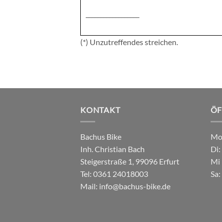
__________________
(*) Unzutreffendes streichen.
KONTAKT
ÖF
Bachus Bike
Mo:
Inh. Christian Bach
Di:
Steigerstraße 1, 99096 Erfurt
Mi 
Tel:
0361 24018003
Sa:
Mail:
info@bachus-bike.de