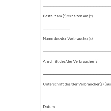
_____________________________________________
Bestellt am (*)/erhalten am (*)
__________________
Name des/der Verbraucher(s)
_____________________________________________
Anschrift des/der Verbraucher(s)
_____________________________________________
Unterschrift des/der Verbraucher(s) (nur
__________________
Datum