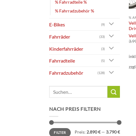
% Fahrradteile %
% Fahrradzubehör %
% A
Vel
E-Bikes
(9)
Dri
Vel
Fahrräder
(33)
3.9
Kinderfahrräder
(3)
ink
Fahrradteile
(5)
zzgl
Fahrradzubehör
(128)
Suchen
nach:
NACH PREIS FILTERN
Min.
Max.
Preis:
2.890 €
—
3.790 €
FILTER
Preis
Preis