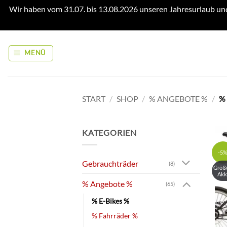
Wir haben vom 31.07. bis 13.08.2026 unseren Jahresurlaub un
Zum
Inhalt
MENÜ
springen
START
/
SHOP
/
% ANGEBOTE %
/
% 
KATEGORIEN
-5
Gebrauchträder
(8)
Größ
Akk
% Angebote %
(65)
% E-Bikes %
% Fahrräder %