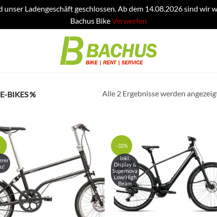
d unser Ladengeschäft geschlossen. Ab dem 14.08.2026 sind wir w
Bachus Bike
Verwerfen
Alle 2 Ergebnisse werden angezeig
E-BIKES %
%
-32%
inkl.
erer
Display &
u!
Supernova
Low/High
Beam