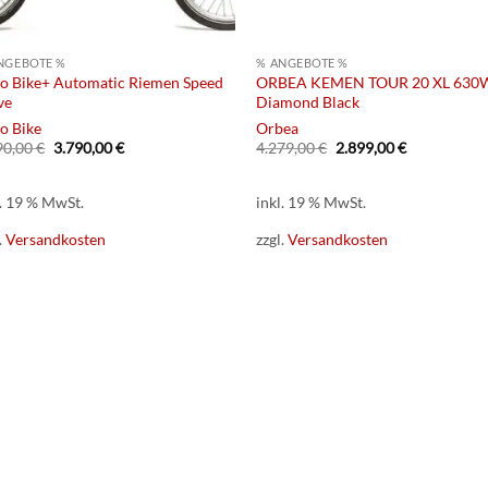
NGEBOTE %
% ANGEBOTE %
lo Bike+ Automatic Riemen Speed
ORBEA KEMEN TOUR 20 XL 630
ve
Diamond Black
lo Bike
Orbea
Ursprünglicher
Aktueller
Ursprünglicher
Aktueller
90,00
€
3.790,00
€
4.279,00
€
2.899,00
€
Preis
Preis
Preis
Preis
war:
ist:
war:
ist:
3.990,00 €
3.790,00 €.
4.279,00 €
2.899,00 €.
l. 19 % MwSt.
inkl. 19 % MwSt.
.
Versandkosten
zzgl.
Versandkosten