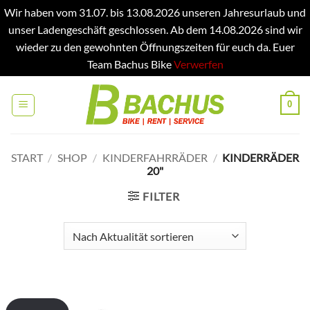
Wir haben vom 31.07. bis 13.08.2026 unseren Jahresurlaub und
unser Ladengeschäft geschlossen. Ab dem 14.08.2026 sind wir
wieder zu den gewohnten Öffnungszeiten für euch da. Euer
Team Bachus Bike
Verwerfen
Zum
Inhalt
0
springen
START
/
SHOP
/
KINDERFAHRRÄDER
/
KINDERRÄDER
20"
FILTER