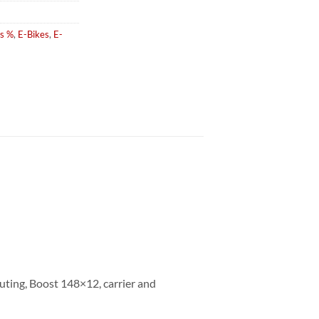
s %
,
E-Bikes
,
E-
uting, Boost 148×12, carrier and