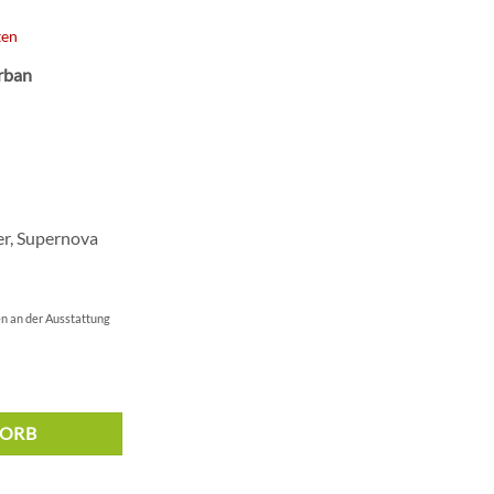
0 €
2.899,00 €.
ten
rban
er, Supernova
n an der Ausstattung
KORB