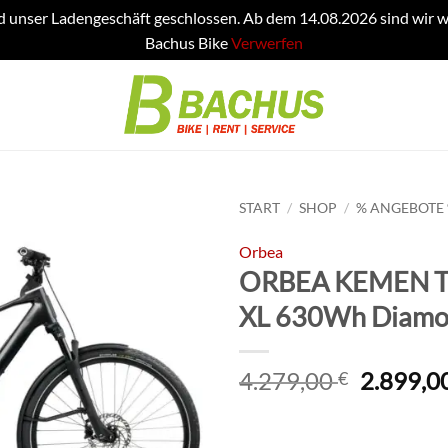
d unser Ladengeschäft geschlossen. Ab dem 14.08.2026 sind wir w
Bachus Bike
Verwerfen
START
/
SHOP
/
% ANGEBOTE
Orbea
ORBEA KEMEN 
XL 630Wh Diamo
Ursprün
4.279,00
2.899,0
€
Preis
war: