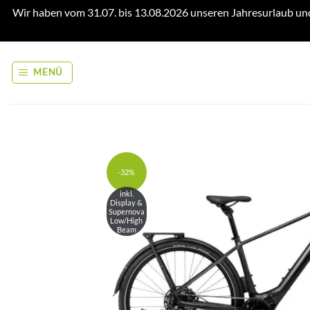
Wir haben vom 31.07. bis 13.08.2026 unseren Jahresurlaub un
Zum
Inhalt
MENÜ
springen
-32%
inkl.
Display &
Supernova
Low/High
Beam