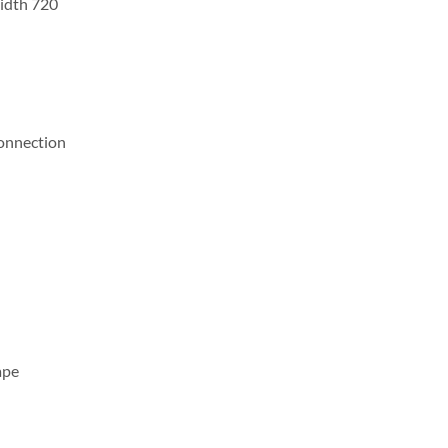
Width 720
onnection
ape