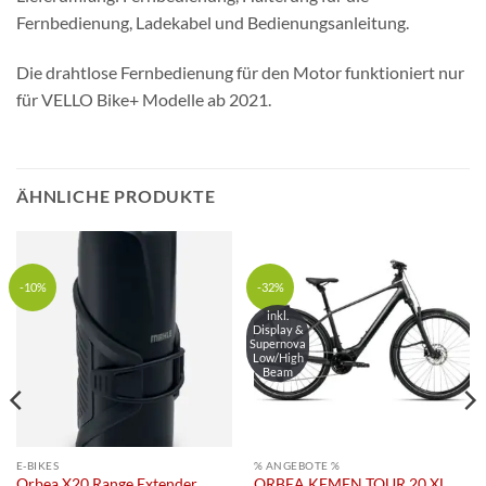
Fernbedienung, Ladekabel und Bedienungsanleitung.
Die drahtlose Fernbedienung für den Motor funktioniert nur
für VELLO Bike+ Modelle ab 2021.
ÄHNLICHE PRODUKTE
-10%
-32%
inkl.
Display &
Supernova
Low/High
Beam
E-BIKES
% ANGEBOTE %
Orbea X20 Range Extender
ORBEA KEMEN TOUR 20 XL