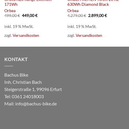
171Wh
630Wh Diamond Black
Orbea
Orbea
Ursprünglicher
Aktueller
Ursprünglicher
Aktueller
499,00
€
449,00
€
4.279,00
€
2.899,00
€
Preis
Preis
Preis
Preis
war:
ist:
war:
ist:
inkl. 19 % MwSt.
inkl. 19 % MwSt.
499,00 €
449,00 €.
4.279,00 €
2.899,00 €.
zzgl.
Versandkosten
zzgl.
Versandkosten
KONTAKT
Bachus Bike
Inh. Christian Bach
Steigerstraße 1, 99096 Erfurt
Tel:
0361 24018003
Mail:
info@bachus-bike.de