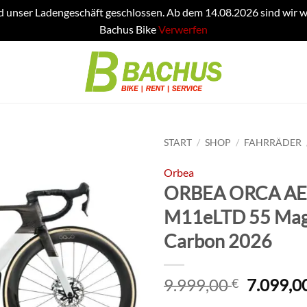
d unser Ladengeschäft geschlossen. Ab dem 14.08.2026 sind wir w
Bachus Bike
Verwerfen
START
/
SHOP
/
FAHRRÄDER
Orbea
ORBEA ORCA A
M11eLTD 55 Magi
Carbon 2026
Ursprün
9.999,00
7.099,0
€
Preis