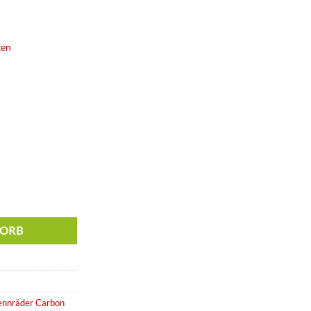
ist:
0 €
7.099,00 €.
ten
KORB
ennräder Carbon