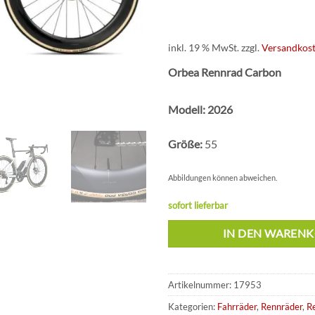
war:
9.999,0
inkl. 19 % MwSt.
zzgl.
Versandkos
Orbea Rennrad Carbon
Modell: 2026
Größe:
55
Abbildungen können abweichen.
sofort lieferbar
IN DEN WAREN
Artikelnummer:
17953
Kategorien:
Fahrräder
,
Rennräder
,
R