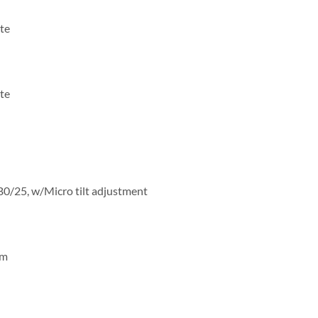
te
te
0/25, w/Micro tilt adjustment
mm