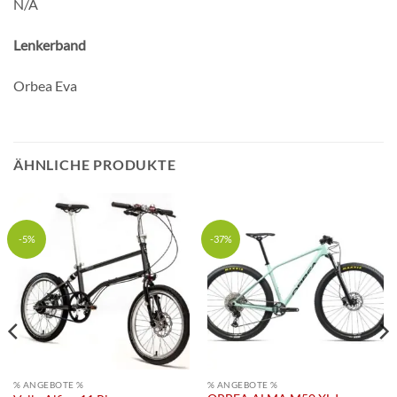
N/A
Lenkerband
Orbea Eva
ÄHNLICHE PRODUKTE
-5%
-37%
% ANGEBOTE %
% ANGEBOTE %