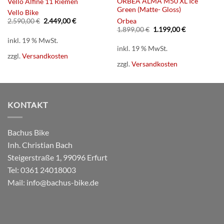
ORBEA ALMA M50 XL Ice
Vello Alfine 11 Riemen
Green (Matte- Gloss)
Vello Bike
Ursprünglicher
Aktueller
Orbea
2.590,00
€
2.449,00
€
Preis
Preis
Ursprünglicher
Aktueller
1.899,00
€
1.199,00
€
war:
ist:
Preis
Preis
inkl. 19 % MwSt.
2.590,00 €
2.449,00 €.
war:
ist:
inkl. 19 % MwSt.
1.899,00 €
1.199,00 €.
zzgl.
Versandkosten
zzgl.
Versandkosten
KONTAKT
Bachus Bike
Inh. Christian Bach
Steigerstraße 1, 99096 Erfurt
Tel:
0361 24018003
Mail:
info@bachus-bike.de