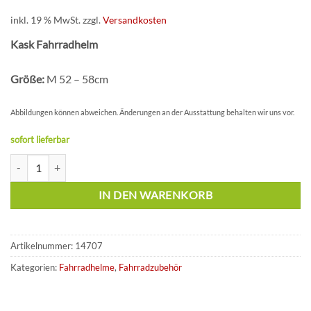
inkl. 19 % MwSt.
zzgl.
Versandkosten
Kask Fahrradhelm
Größe:
M 52 – 58cm
Abbildungen können abweichen. Änderungen an der Ausstattung behalten wir uns vor.
sofort lieferbar
Kask Mojito Cubed M black matt Menge
IN DEN WARENKORB
Artikelnummer:
14707
Kategorien:
Fahrradhelme
,
Fahrradzubehör