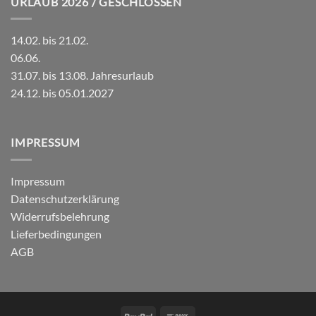
URLAUB 2026 / GESCHLOSSEN
14.02. bis 21.02.
06.06.
31.07. bis 13.08. Jahresurlaub
24.12. bis 05.01.2027
IMPRESSUM
Impressum
Datenschutzerklärung
Widerrufsbelehrung
Lieferbedingungen
AGB
PayPal
Bank