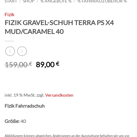
START
/
SHOP
/
% ANGEBOTE %
/
% FAHRRADZUBEHÖR %
Fizik
FIZIK GRAVEL-SCHUH TERRA PS X4
MUD/CARAMEL 40
Ursprünglicher
Aktueller
159,00
89,00
€
€
Preis
Preis
war:
ist:
159,00 €
89,00 €.
inkl. 19 % MwSt.
zzgl.
Versandkosten
Fizik Fahrradschuh
Größe:
40
Abbildungen können abweichen. Änderungen an der Ausstattung behalten wir uns vor.