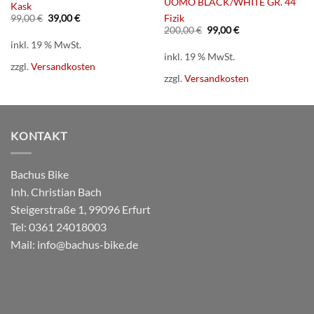
UOMO BLACK/WHITE GR. 44
Kask
Ursprünglicher
Aktueller
Fizik
99,00
€
39,00
€
Preis
Preis
Ursprünglicher
Aktueller
200,00
€
99,00
€
war:
ist:
Preis
Preis
inkl. 19 % MwSt.
99,00 €
39,00 €.
war:
ist:
inkl. 19 % MwSt.
200,00 €
99,00 €.
zzgl.
Versandkosten
zzgl.
Versandkosten
KONTAKT
Bachus Bike
Inh. Christian Bach
Steigerstraße 1, 99096 Erfurt
Tel:
0361 24018003
Mail:
info@bachus-bike.de