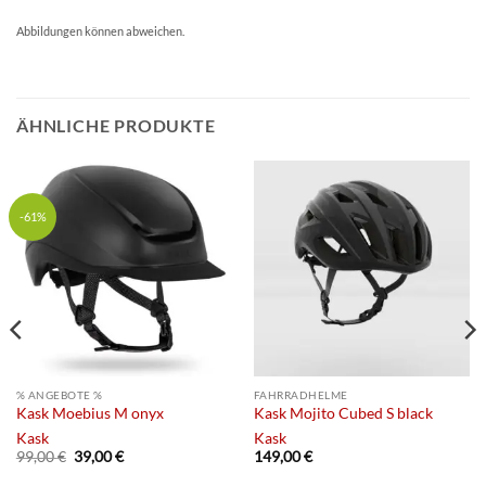
Abbildungen können abweichen.
ÄHNLICHE PRODUKTE
-61%
% ANGEBOTE %
FAHRRADHELME
Kask Moebius M onyx
Kask Mojito Cubed S black
Kask
Kask
Ursprünglicher
Aktueller
99,00
€
39,00
€
149,00
€
Preis
Preis
war:
ist: