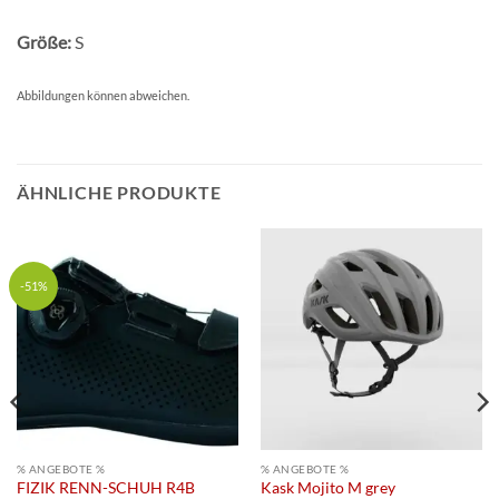
Größe:
S
Abbildungen können abweichen.
ÄHNLICHE PRODUKTE
-51%
% ANGEBOTE %
% ANGEBOTE %
FIZIK RENN-SCHUH R4B
Kask Mojito M grey