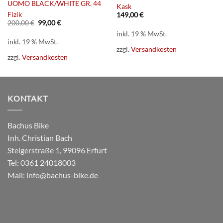
UOMO BLACK/WHITE GR. 44
Kask
Fizik
149,00
€
Ursprünglicher
Aktueller
200,00
€
99,00
€
Preis
Preis
inkl. 19 % MwSt.
war:
ist:
inkl. 19 % MwSt.
200,00 €
99,00 €.
zzgl.
Versandkosten
zzgl.
Versandkosten
KONTAKT
Bachus Bike
Inh. Christian Bach
Steigerstraße 1, 99096 Erfurt
Tel:
0361 24018003
Mail:
info@bachus-bike.de