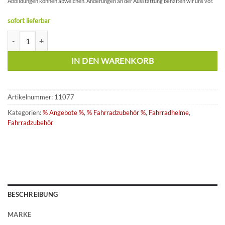
Abbildungen können abweichen. Änderungen an der Ausstattung behalten wir uns vor.
sofort lieferbar
Giro Scamp Mips matte black S Menge
IN DEN WARENKORB
Artikelnummer:
11077
Kategorien:
% Angebote %
,
% Fahrradzubehör %
,
Fahrradhelme
,
Fahrradzubehör
BESCHREIBUNG
MARKE