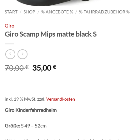
START
/
SHOP
/
% ANGEBOTE %
/
% FAHRRADZUBEHÖR %
Giro
Giro Scamp Mips matte black S
Ursprünglicher
Aktueller
70,00
35,00
€
€
Preis
Preis
war:
ist:
70,00 €
35,00 €.
inkl. 19 % MwSt.
zzgl.
Versandkosten
Giro Kinderfahrradhelm
Größe:
S 49 – 52cm