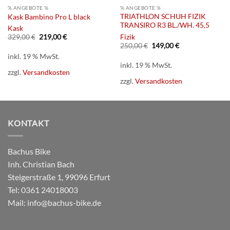
% ANGEBOTE %
% ANGEBOTE %
TRIATHLON SCHUH FIZIK
Kask Bambino Pro L black
TRANSIRO R3 BL./WH. 45,5
Kask
Ursprünglicher
Aktueller
Fizik
329,00
€
219,00
€
Preis
Preis
Ursprünglicher
Aktueller
250,00
€
149,00
€
war:
ist:
Preis
Preis
inkl. 19 % MwSt.
329,00 €
219,00 €.
war:
ist:
inkl. 19 % MwSt.
250,00 €
149,00 €.
zzgl.
Versandkosten
zzgl.
Versandkosten
KONTAKT
Bachus Bike
Inh. Christian Bach
Steigerstraße 1, 99096 Erfurt
Tel:
0361 24018003
Mail:
info@bachus-bike.de