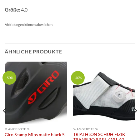
Größe:
4,0
Abbildungen können abweichen.
ÄHNLICHE PRODUKTE
-50%
-40%
% ANGEBOTE %
% ANGEBOTE %
TRIATHLON SCHUH FIZIK
Giro Scamp Mips matte black S
TRANSIRO R3 BL./WH. 40