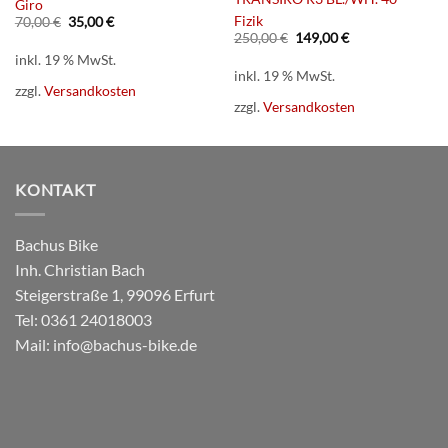
Giro
Ursprünglicher
Aktueller
Fizik
70,00
€
35,00
€
Preis
Preis
Ursprünglicher
Aktueller
250,00
€
149,00
€
war:
ist:
Preis
Preis
inkl. 19 % MwSt.
70,00 €
35,00 €.
war:
ist:
inkl. 19 % MwSt.
250,00 €
149,00 €.
zzgl.
Versandkosten
zzgl.
Versandkosten
KONTAKT
Bachus Bike
Inh. Christian Bach
Steigerstraße 1, 99096 Erfurt
Tel:
0361 24018003
Mail:
info@bachus-bike.de