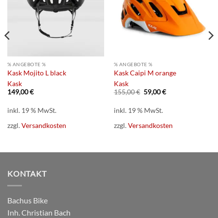
% ANGEBOTE %
% ANGEBOTE %
Kask Mojito L black
Kask Caipi M orange
Kask
Kask
Ursprünglicher
Aktueller
149,00
€
155,00
€
59,00
€
Preis
Preis
war:
ist:
inkl. 19 % MwSt.
inkl. 19 % MwSt.
155,00 €
59,00 €.
zzgl.
Versandkosten
zzgl.
Versandkosten
KONTAKT
Bachus Bike
Inh. Christian Bach