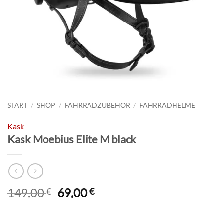
START
/
SHOP
/
FAHRRADZUBEHÖR
/
FAHRRADHELME
Kask
Kask Moebius Elite M black
Ursprünglicher
Aktueller
149,00
69,00
€
€
Preis
Preis
war:
ist: