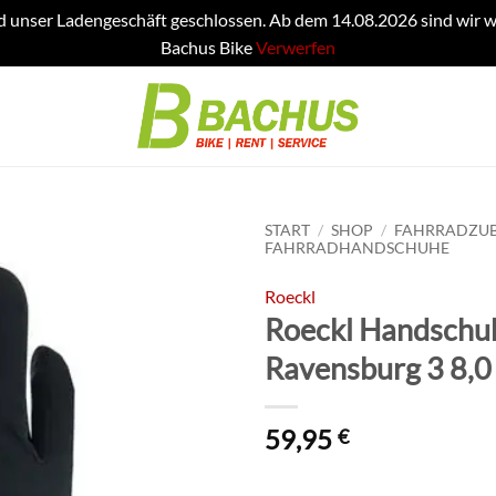
d unser Ladengeschäft geschlossen. Ab dem 14.08.2026 sind wir w
Bachus Bike
Verwerfen
START
/
SHOP
/
FAHRRADZU
FAHRRADHANDSCHUHE
Roeckl
Roeckl Handschu
Ravensburg 3 8,0
59,95
€