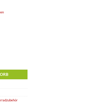
ten
8,0 black Menge
KORB
rradzubehör