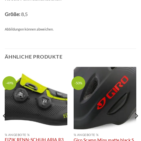
Größe:
8,5
Abbildungen können abweichen.
ÄHNLICHE PRODUKTE
-49%
-50%
% ANGEBOTE %
% ANGEBOTE %
FIZIK RENN-SCHUH ARIA R3
Giro Scamp Mips matte black S