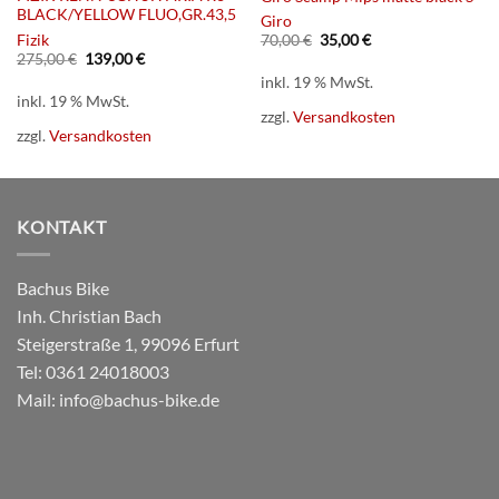
BLACK/YELLOW FLUO,GR.43,5
Giro
Ursprünglicher
Aktueller
Fizik
70,00
€
35,00
€
Preis
Preis
Ursprünglicher
Aktueller
275,00
€
139,00
€
war:
ist:
Preis
Preis
inkl. 19 % MwSt.
70,00 €
35,00 €.
war:
ist:
inkl. 19 % MwSt.
275,00 €
139,00 €.
zzgl.
Versandkosten
zzgl.
Versandkosten
KONTAKT
Bachus Bike
Inh. Christian Bach
Steigerstraße 1, 99096 Erfurt
Tel:
0361 24018003
Mail:
info@bachus-bike.de